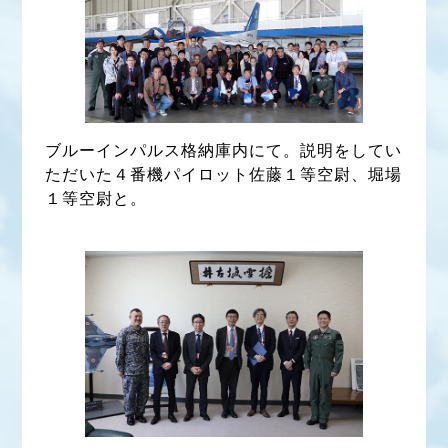
ブルーインパルス格納庫内にて。説明をしてい
ただいた４番機パイロット佐藤１等空尉、堀場
１等空尉と。