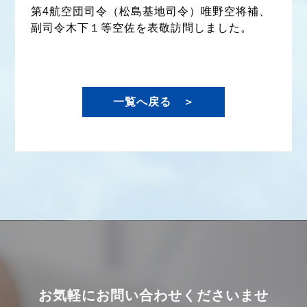
第4航空団司令（松島基地司令）唯野空将補、
副司令木下１等空佐を表敬訪問しました。
一覧へ戻る ＞
お気軽にお問い合わせくださいませ