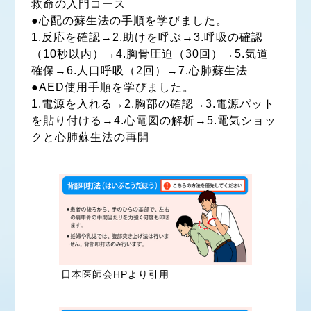
救命の入門コース
●心配の蘇生法の手順を学びました。
1.反応を確認→2.助けを呼ぶ→3.呼吸の確認
（10秒以内）→4.胸骨圧迫（30回）→5.気道
確保→6.人口呼吸（2回）→7.心肺蘇生法
●AED使用手順を学びました。
1.電源を入れる→2.胸部の確認→3.電源パット
を貼り付ける→4.心電図の解析→5.電気ショッ
クと心肺蘇生法の再開
日本医師会HPより引用